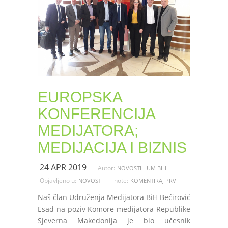
EUROPSKA
KONFERENCIJA
MEDIJATORA;
MEDIJACIJA I BIZNIS
24 APR 2019
Autor:
NOVOSTI - UM BIH
Objavljeno u:
note:
NOVOSTI
KOMENTIRAJ PRVI
Naš član Udruženja Medijatora BiH Bećirović
Esad na poziv Komore medijatora Republike
Sjeverna Makedonija je bio učesnik