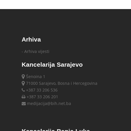
Arhiva
- Arhiva vijesti
Kancelarija Sarajevo
Šenoina 1
71000 Sarajevo, Bosna i Hercegovina
+387 33 206 536
+387 33 206 201
medijacija@bih.net.ba