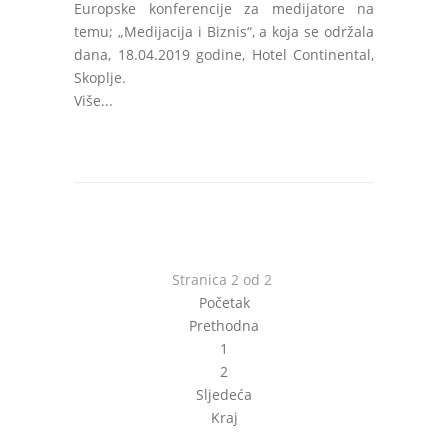
Europske konferencije za medijatore na
temu; „Medijacija i Biznis“, a koja se održala
dana, 18.04.2019 godine, Hotel Continental,
Skoplje.
Više...
Stranica 2 od 2
Početak
Prethodna
1
2
Sljedeća
Kraj