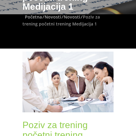
Medijacija 1
Početna
/
Novosti
/
Novosti
/
Poziv za
trening početni trening Medijacija 1
Poziv za trening
početni trening