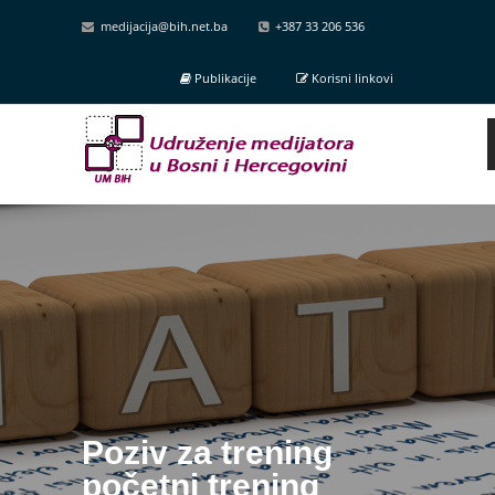
medijacija@bih.net.ba
+387 33 206 536
Publikacije
Korisni linkovi
Poziv za trening
početni trening