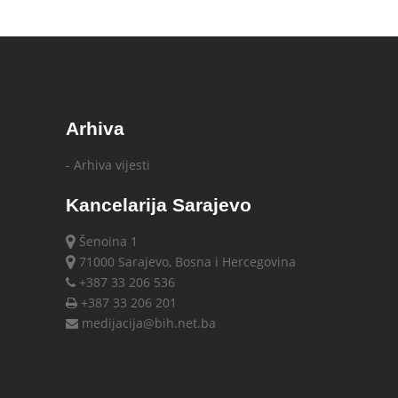
Arhiva
- Arhiva vijesti
Kancelarija Sarajevo
Šenoina 1
71000 Sarajevo, Bosna i Hercegovina
+387 33 206 536
+387 33 206 201
medijacija@bih.net.ba