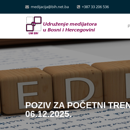
medijacija@bih.net.ba
+387 33 206 536
P
POZIV ZA POČETNI TRENI
06.12.2025.