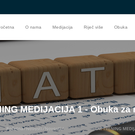
očetna
O nama
Medijacija
Riječ više
Obuka
NG MEDIJACIJA 1 - Obuka za 
Početna
/
Novosti
/
Novosti
/
POZIV ZA POČETNI TRENING MEDIJAC