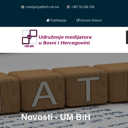
medijacija@bih.net.ba
+387 33 206 536
Publikacije
Korisni linkovi
Novosti - UM BiH
Početna
/
Novosti