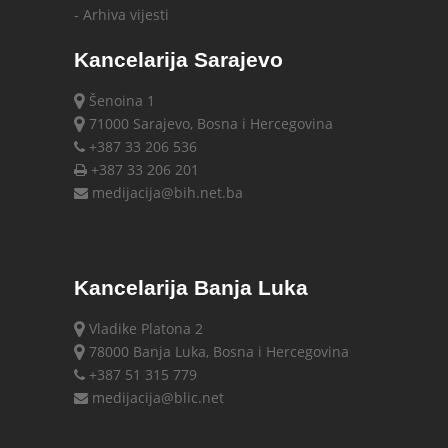
- Arhiva vijesti
Kancelarija Sarajevo
Šenoina 1
71000 Sarajevo, Bosna i Hercegovina
+387 33 206 536
+387 33 206 201
medijacija@bih.net.ba
Kancelarija Banja Luka
Vladike Platona 2
78000 Banja Luka, Bosna i Hercegovina
+387 51 315 779
medijacija@blic.net