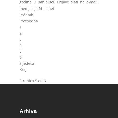
godine u Banjaluci. Prijave slati na e-mail:
medijacija@blic.net
Početak
Prethodna
1
2
3
4
5
6
Sljedeća
Kraj
Stranica 5 od 6
Arhiva